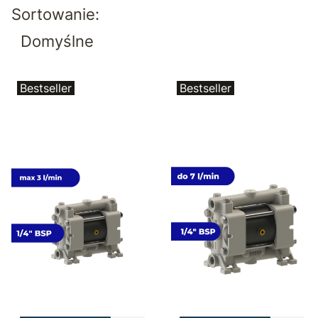
Lista produktów
Sortowanie:
Domyślne
Bestseller
Bestseller