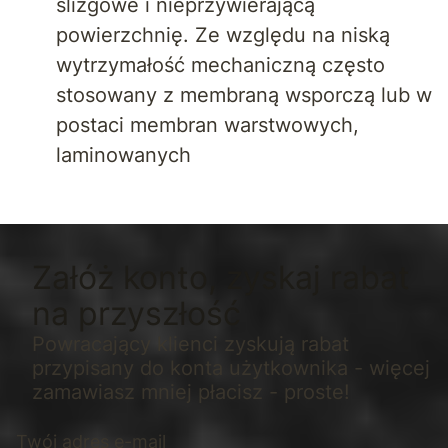
ślizgowe i nieprzywierającą
powierzchnię. Ze względu na niską
wytrzymałość mechaniczną często
stosowany z membraną wsporczą lub w
postaci membran warstwowych,
laminowanych
Załóż konto, zyskaj rabat
na przyszłość
Powracający klienci zyskują rabat
przypisany do konta użytkownika - więcej
zamawiasz mniej płacisz - proste!
Twój adres e-mail