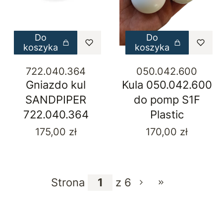
Do
Do
koszyka
koszyka
722.040.364
050.042.600
Gniazdo kul
Kula 050.042.600
SANDPIPER
do pomp S1F
722.040.364
Plastic
Cena
Cena
175,00 zł
170,00 zł
Strona
z 6
Przejdź do ost