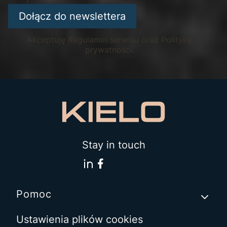
Dołącz do newslettera
Akceptuję Regulamin serwisu oraz Politykę
prywatności.
Stay in touch
Linki w stopce
Pomoc
Ustawienia plików cookies