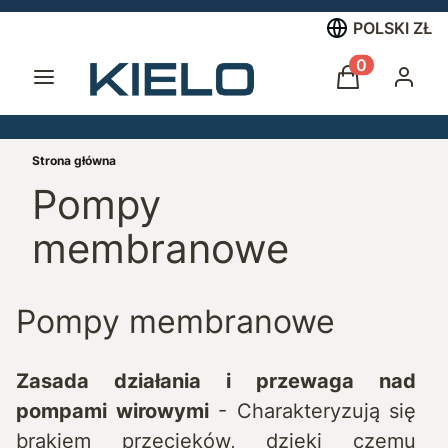
POLSKI
ZŁ
Menu
Produkty w 
Koszyk
Zalogu
Strona główna
Pompy
membranowe
Pompy membranowe
Zasada działania i przewaga nad
pompami wirowymi
- Charakteryzują się
brakiem przecieków, dzięki czemu