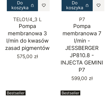
Do
Do
koszyka
koszyka
TELO1/4_3 L
P7
Pompa
Pompa
membranowa 3
membranowa 7
l/min do kwasów
l/min -
zasad pigmentów
JESSBERGER
JP810.8 -
Cena
575,00 zł
INJECTA GEMINI
P7
Cena
599,00 zł
Bestseller
Bestseller