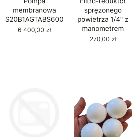
Pompa
Filtro-reduktor
membranowa
sprężonego
S20B1AGTABS600
powietrza 1/4" z
manometrem
Cena
6 400,00 zł
Cena
270,00 zł