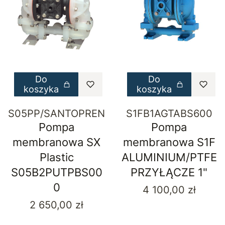
Do
Do
koszyka
koszyka
S05PP/SANTOPREN
S1FB1AGTABS600
Pompa
Pompa
membranowa SX
membranowa S1F
Plastic
ALUMINIUM/PTFE
S05B2PUTPBS00
PRZYŁĄCZE 1"
0
Cena
4 100,00 zł
Cena
2 650,00 zł