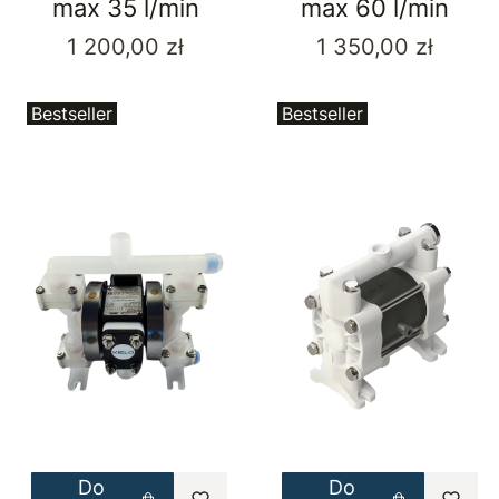
max 35 l/min
max 60 l/min
Cena
Cena
1 200,00 zł
1 350,00 zł
Bestseller
Bestseller
Do
Do