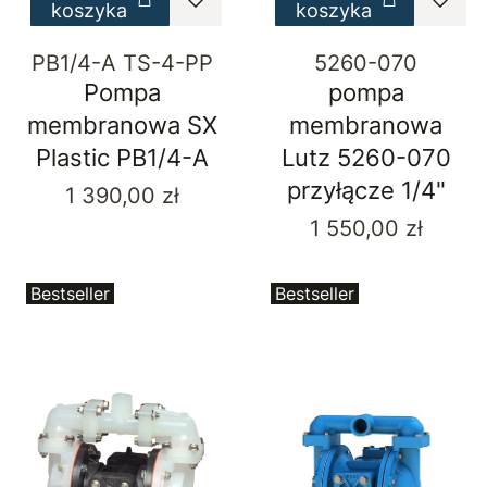
koszyka
koszyka
PB1/4-A TS-4-PP
5260-070
Pompa
pompa
membranowa SX
membranowa
Plastic PB1/4-A
Lutz 5260-070
przyłącze 1/4"
Cena
1 390,00 zł
Cena
1 550,00 zł
Bestseller
Bestseller