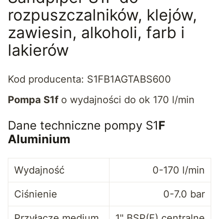
rozpuszczalników, klejów,
zawiesin, alkoholi, farb i
lakierów
Kod producenta: S1FB1AGTABS600
Pompa S1f
o wydajności do ok 170 l/min
Dane techniczne pompy S1
F
Aluminium
Wydajność
0-170 l/min
Ciśnienie
0-7.0 bar
Przyłącze medium
1" BSP(F) centralne