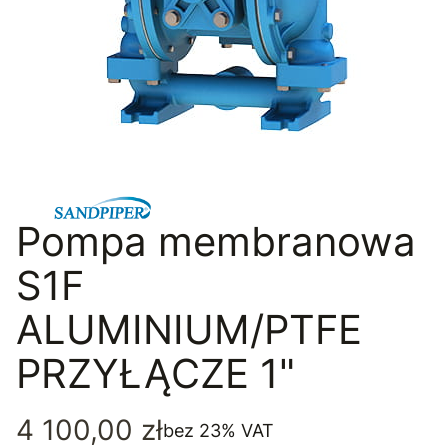
Pompa membranowa
S1F
ALUMINIUM/PTFE
PRZYŁĄCZE 1"
Cena
4 100,00 zł
bez 23% VAT