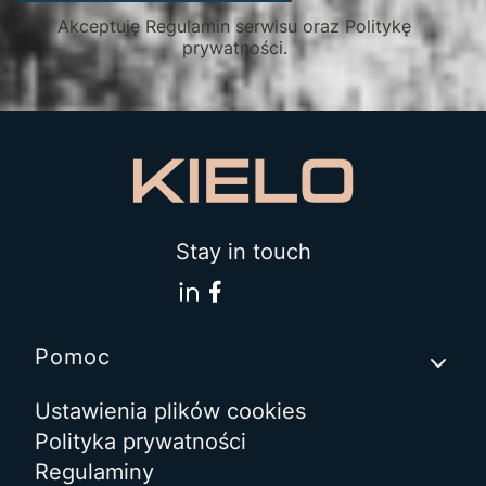
Akceptuję Regulamin serwisu oraz Politykę
prywatności.
Stay in touch
Linki w stopce
Pomoc
Ustawienia plików cookies
Polityka prywatności
Regulaminy