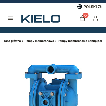
POLSKI
ZŁ
Menu
Produkty w 
Koszyk
Zalogu
Strona główna
Pompy membranowe
Pompy membranowe Sandpiper