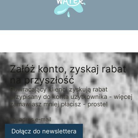
Załóż konto, zyskaj rabat
na przyszłość
Powracający klienci zyskują rabat
przypisany do konta użytkownika - więcej
zamawiasz mniej płacisz - proste!
Twój adres e-mail
Dołącz do newslettera