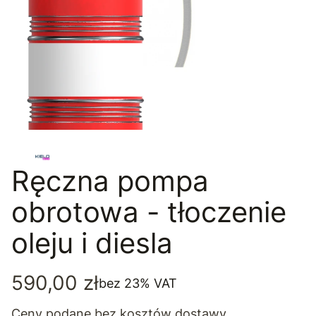
Ręczna pompa
obrotowa - tłoczenie
oleju i diesla
Cena
590,00 zł
bez 23% VAT
Ceny podane bez kosztów dostawy.