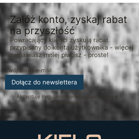
Załóż konto, zyskaj rabat
na przyszłość
Powracający klienci zyskują rabat
przypisany do konta użytkownika - więcej
zamawiasz mniej płacisz - proste!
Twój adres e-mail
Dołącz do newslettera
Akceptuję Regulamin serwisu oraz Politykę
prywatności.