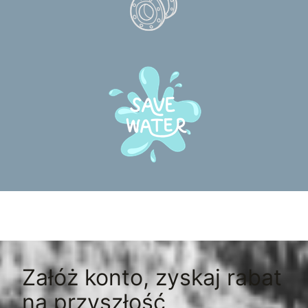
Załóż konto, zyskaj rabat
na przyszłość