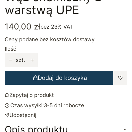
warstwą UPE
Cena
140,00 zł
bez 23% VAT
Ceny podane bez kosztów dostawy.
Ilość
szt.
Dodaj do koszyka
Zapytaj o produkt
Czas wysyłki:
3-5 dni robocze
Udostępnij
Opis produktu