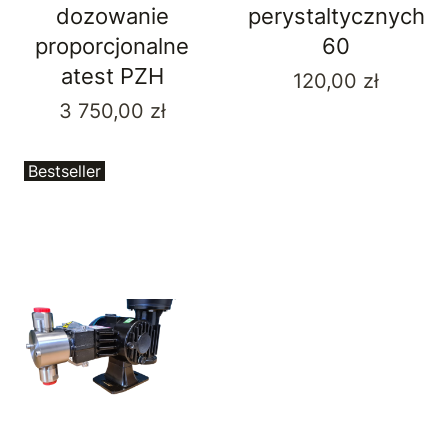
dozowanie
perystaltycznych
proporcjonalne
60
atest PZH
Cena
120,00 zł
Cena
3 750,00 zł
Bestseller