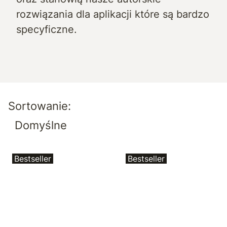
rozwiązania dla aplikacji które są bardzo
specyficzne.
Lista produktów
Sortowanie:
Domyślne
Bestseller
Bestseller