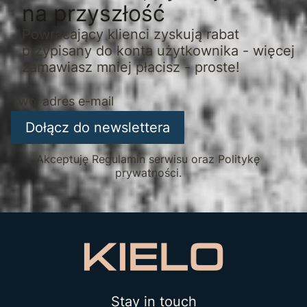
na przyszłość
Powracający klienci zyskują rabat
przypisany do konta użytkownika - więcej
zamawiasz mniej płacisz - proste!
Twój adres e-mail
Dołącz do newslettera
Akceptuję Regulamin serwisu oraz Politykę
prywatności.
Stay in touch