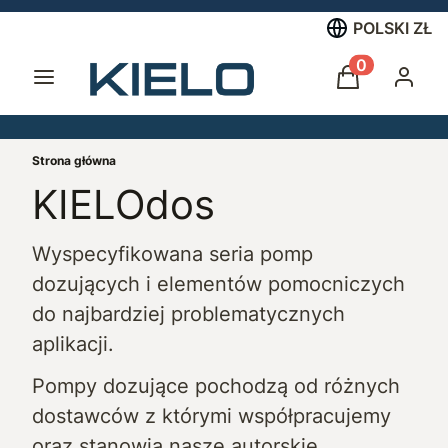
POLSKI
ZŁ
Menu
Produkty w 
Koszyk
Zalogu
Strona główna
KIELOdos
Wyspecyfikowana seria pomp
dozujących i elementów pomocniczych
do najbardziej problematycznych
aplikacji.
Pompy dozujące pochodzą od różnych
dostawców z którymi współpracujemy
oraz stanowią nasze autorskie