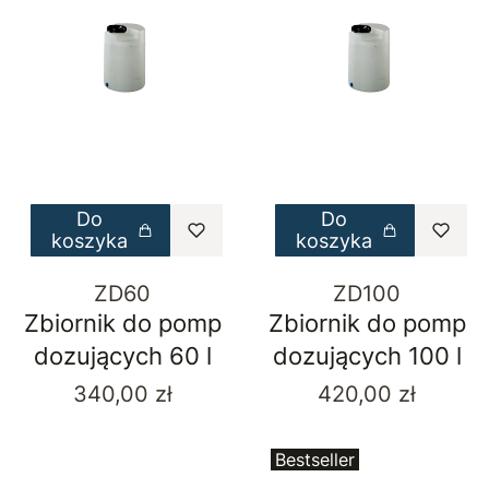
Do
Do
koszyka
koszyka
ZD60
ZD100
Zbiornik do pomp
Zbiornik do pomp
dozujących 60 l
dozujących 100 l
Cena
Cena
340,00 zł
420,00 zł
Bestseller