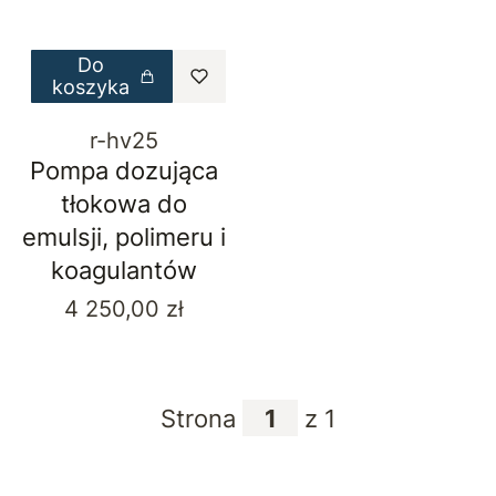
Do
koszyka
r-hv25
Pompa dozująca
tłokowa do
emulsji, polimeru i
koagulantów
Cena
4 250,00 zł
Strona
z 1